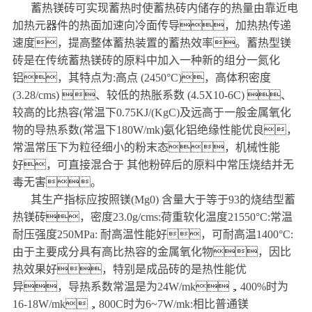
蓄热镁砖可实现蓄热时使蓄热砖内储存的热量由靠近电
加热元器件的热面加速向冷面传导，加热热传递
速度，提高整体蓄热装置的蓄热效率。蓄热型镁
砖是在传统蓄热镁砖的原料中加入一种新的组分一氮化
铝，其特点为:高点 (2450°C)，高体积密度
(3.28/cms) 、较低的热胀系数 (4.5X10-6C) 、
较高的比热容(常温下0.75KJ/(KgC)及远高于一般金属氧化
物的导热系数(常温下180W/mk)氨化铝绝缘性能优良，
常温常压下为粒径细小的粉末态，机械性能
好，可直接混合于 其他粉碎后的原料中常压烧结并无
毒无害。
其生产指标应按照镁(Mg0) 含量大于等于93的烧结型蓄
热镁砖，密度23.0g/cms:荷重软化温度21550°C:常温
耐压强度250MPa: 耐高温性能好，可耐高温1400°C:
由于主要成分具有高比热容的金属氧化物，因比
热效果好，特别是成品砖的是热性能优
异，导热系数常温是为24W/mk，400%时为
16-18W/mk，800C时为6~7W/mk:相比普通镁